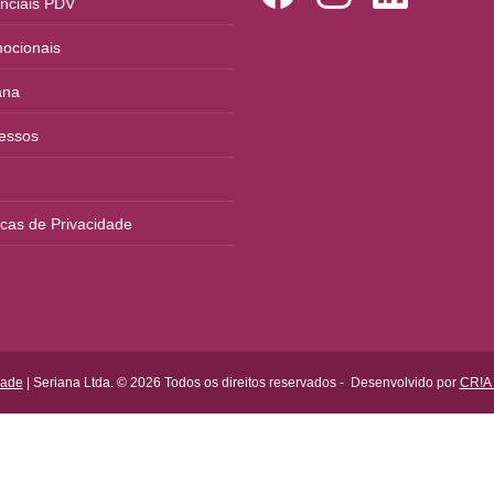
nciais PDV
ocionais
ana
essos
ticas de Privacidade
dade
| Seriana Ltda. © 2026 Todos os direitos reservados
-
Desenvolvido por
CR!A 