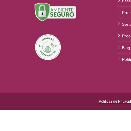
Esse
Prom
Seri
Proc
Blog
Polí
Políticas de Privaci