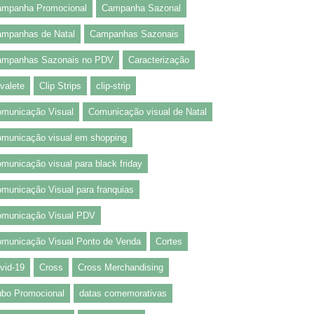
mpanha Promocional
Campanha Sazonal
mpanhas de Natal
Campanhas Sazonais
ampanhas Sazonais no PDV
Caracterização
valete
Clip Strips
clip-strip
municação Visual
Comunicação visual de Natal
municação visual em shopping
municação visual para black friday
municação Visual para franquias
municação Visual PDV
municação Visual Ponto de Venda
Cortes
vid-19
Cross
Cross Merchandising
bo Promocional
datas comemorativas