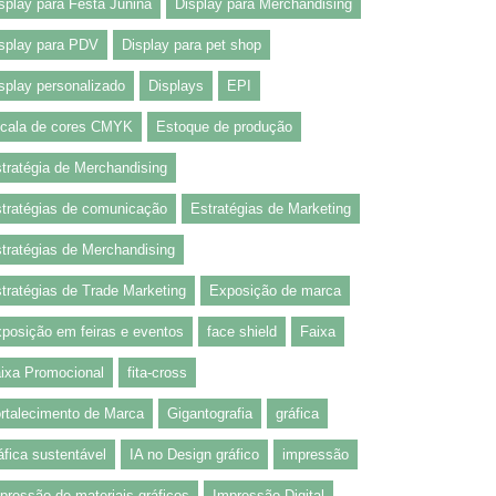
splay para Festa Junina
Display para Merchandising
splay para PDV
Display para pet shop
splay personalizado
Displays
EPI
cala de cores CMYK
Estoque de produção
tratégia de Merchandising
tratégias de comunicação
Estratégias de Marketing
tratégias de Merchandising
tratégias de Trade Marketing
Exposição de marca
posição em feiras e eventos
face shield
Faixa
ixa Promocional
fita-cross
rtalecimento de Marca
Gigantografia
gráfica
áfica sustentável
IA no Design gráfico
impressão
pressão de materiais gráficos
Impressão Digital