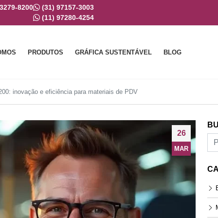
 3279-8200
(31) 97157-3003
(11) 97280-4254
OMOS
PRODUTOS
GRÁFICA SUSTENTÁVEL
BLOG
00: inovação e eficiência para materiais de PDV
BU
26
MAR
CA
E
M