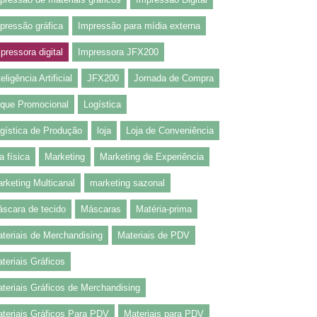
pressão gráfica
Impressão para mídia externa
pressora digital
Impressora JFX200
teligência Artificial
JFX200
Jornada de Compra
que Promocional
Logística
gística de Produção
loja
Loja de Conveniência
ja física
Marketing
Marketing de Experiência
rketing Multicanal
marketing sazonal
scara de tecido
Máscaras
Matéria-prima
teriais de Merchandising
Materiais de PDV
teriais Gráficos
teriais Gráficos de Merchandising
teriais Gráficos Para PDV
Materiais para PDV