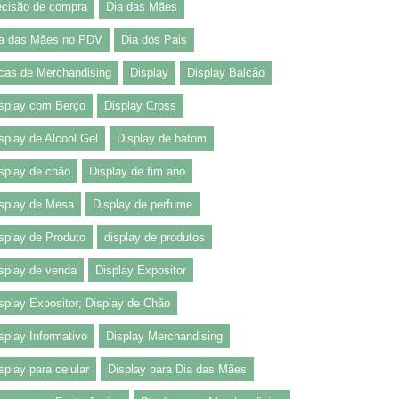
cisão de compra
Dia das Mães
a das Mães no PDV
Dia dos Pais
cas de Merchandising
Display
Display Balcão
splay com Berço
Display Cross
splay de Alcool Gel
Display de batom
splay de chão
Display de fim ano
splay de Mesa
Display de perfume
splay de Produto
display de produtos
splay de venda
Display Expositor
splay Expositor; Display de Chão
splay Informativo
Display Merchandising
splay para celular
Display para Dia das Mães