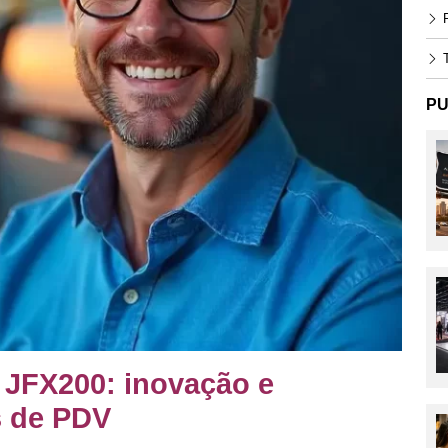
P
T
PU
 JFX200: inovação e
s de PDV