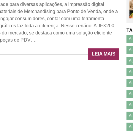
dade para diversas aplicações, a impressão digital
 materiais de Merchandising para Ponto de Venda, onde a
 engajar consumidores, contar com uma ferramenta
ráficos faz toda a diferença. Nesse cenário, A JFX200,
TA
do mercado, se destaca como uma solução eficiente
Ac
a peças de PDV….
Ac
LEIA MAIS
Aç
A
Ad
Ad
Ad
Ad
Ad