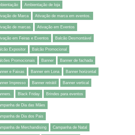
bientação
Ambientação de loja
ivação de Marca
Ativação de marca em eventos.
ivação de marcas
Ativação em Eventos
ivação em Feiras e Eventos
Balcão Desmontável
lcão Expositor
Balcão Promocional
lcões Promocionais
Banner
Banner de fachada
nner e Faixas
Banner em Lona
Banner horizontal
nner Impresso
Banner retrátil
Banner vertical
nners.
Black Friday
Brindes para eventos
mpanha de Dia das Mães
mpanha de Dia dos Pais
mpanha de Merchandising
Campanha de Natal