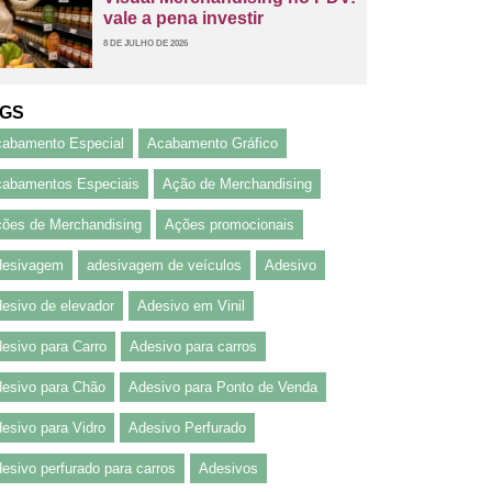
vale a pena investir
8 DE JULHO DE 2026
GS
abamento Especial
Acabamento Gráfico
abamentos Especiais
Ação de Merchandising
ões de Merchandising
Ações promocionais
desivagem
adesivagem de veículos
Adesivo
esivo de elevador
Adesivo em Vinil
esivo para Carro
Adesivo para carros
esivo para Chão
Adesivo para Ponto de Venda
esivo para Vidro
Adesivo Perfurado
esivo perfurado para carros
Adesivos