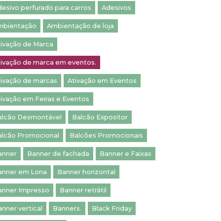
esivo perfurado para carros
Adesivos
mbientação
Ambientação de loja
tivação de Marca
tivação de marca em eventos.
tivação de marcas
Ativação em Eventos
ivação em Feiras e Eventos
alcão Desmontável
Balcão Expositor
alcão Promocional
Balcões Promocionais
anner
Banner de fachada
Banner e Faixas
anner em Lona
Banner horizontal
anner Impresso
Banner retrátil
nner vertical
Banners.
Black Friday