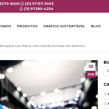
 3279-8200
(31) 97157-3003
(11) 97280-4254
SOMOS
PRODUTOS
GRÁFICA SUSTENTÁVEL
BLOG
e destaque sua Marca com stands incríveis em eventos
B
05
JUN
C
E
M