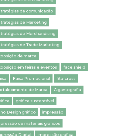
stratégias de comunicação
tratégias de Marketing
stratégias de Merchandising
tratégias de Trade Marketing
xposição de marca
posição em feiras e eventos
face shield
ixa
Faixa Promocional
fita-cross
ortalecimento de Marca
Gigantografia
áfica
gráfica sustentável
 no Design gráfico
impressão
pressão de materiais gráficos
pressão Digital
impressão gráfica