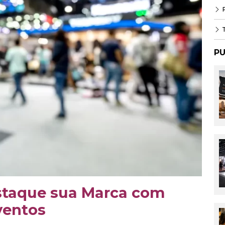
P
T
PU
estaque sua Marca com
ventos