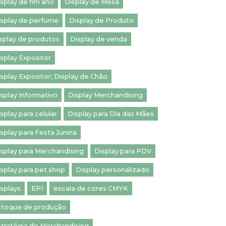
splay de fim ano
Display de Mesa
isplay de perfume
Display de Produto
splay de produtos
Display de venda
splay Expositor
splay Expositor; Display de Chão
splay Informativo
Display Merchandising
splay para celular
Display para Dia das Mães
splay para Festa Junina
splay para Merchandising
Display para PDV
splay para pet shop
Display personalizado
splays
EPI
escala de cores CMYK
stoque de produção
stratégia de Merchandising