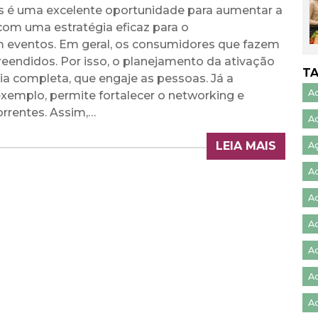
vais é uma excelente oportunidade para aumentar a
com uma estratégia eficaz para o
 eventos. Em geral, os consumidores que fazem
eendidos. Por isso, o planejamento da ativação
T
a completa, que engaje as pessoas. Já a
A
exemplo, permite fortalecer o networking e
rrentes. Assim,…
A
LEIA MAIS
A
A
A
Ad
Ad
A
Ad