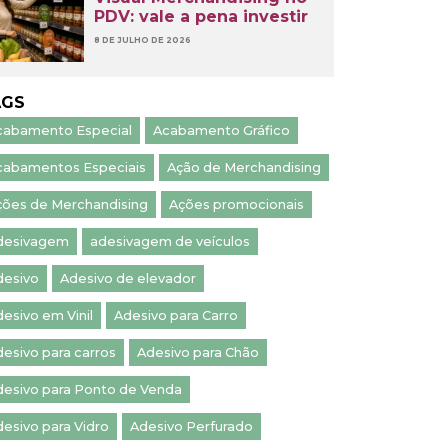
PDV: vale a pena investir
8 DE JULHO DE 2026
AGS
cabamento Especial
Acabamento Gráfico
cabamentos Especiais
Ação de Merchandising
ções de Merchandising
Ações promocionais
desivagem
adesivagem de veículos
desivo
Adesivo de elevador
esivo em Vinil
Adesivo para Carro
esivo para carros
Adesivo para Chão
desivo para Ponto de Venda
esivo para Vidro
Adesivo Perfurado