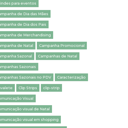
rindes para eventos
ampanha de Dia das Mães
ampanha de Dia dos Pais
ampanha de Merchandising
ampanha de Natal
Campanha Promocional
ampanha Sazonal
Campanhas de Natal
ampanhas Sazonais
ampanhas Sazonais no PDV
Caracterização
avalete
Clip Strips
clip-strip
omunicação Visual
municação visual de Natal
omunicação visual em shopping