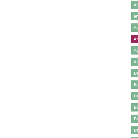
Ad
a
A
A
A
At
B
B
B
B
B
Ba