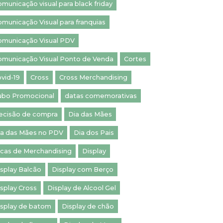
municação visual para black friday
municação Visual para franquias
omunicação Visual PDV
omunicação Visual Ponto de Venda
Cortes
vid-19
Cross
Cross Merchandising
ubo Promocional
datas comemorativas
ecisão de compra
Dia das Mães
ia das Mães no PDV
Dia dos Pais
icas de Merchandising
Display
splay Balcão
Display com Berço
splay Cross
Display de Alcool Gel
isplay de batom
Display de chão