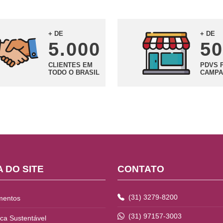
+ DE
+ DE
5.000
50
CLIENTES EM
PDVS 
TODO O BRASIL
CAMPA
 DO SITE
CONTATO
(31) 3279-8200
mentos
(31) 97157-3003
ica Sustentável