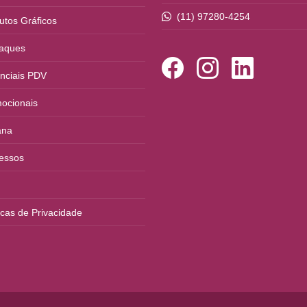
(11) 97280-4254
utos Gráficos
aques
nciais PDV
ocionais
ana
essos
ticas de Privacidade