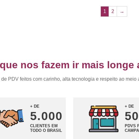
1
2
→
ue nos fazem ir mais longe 
 de PDV feitos com carinho, alta tecnologia e respeito ao meio
+ DE
+ DE
5.000
50
CLIENTES EM
PDVS 
TODO O BRASIL
CAMPA