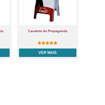
Giz
Cavalete de Propaganda
0
out of 5
VER MAIS