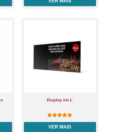
VER MAIS
os
Display em L
0
out of 5
VER MAIS