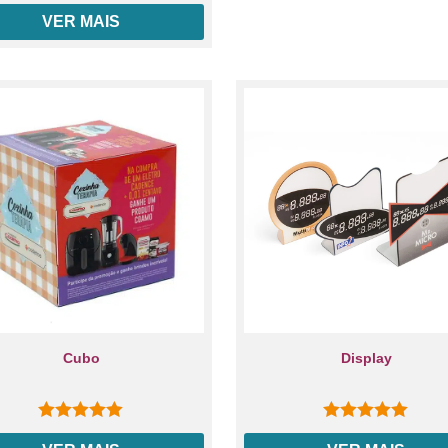
0
out of 5
VER MAIS
Cubo
Display
0
out of 5
0
out of 5