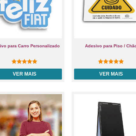
ivo para Carro Personalizado
Adesivo para Piso / Chã
0
out of 5
0
out of 5
VER MAIS
VER MAIS