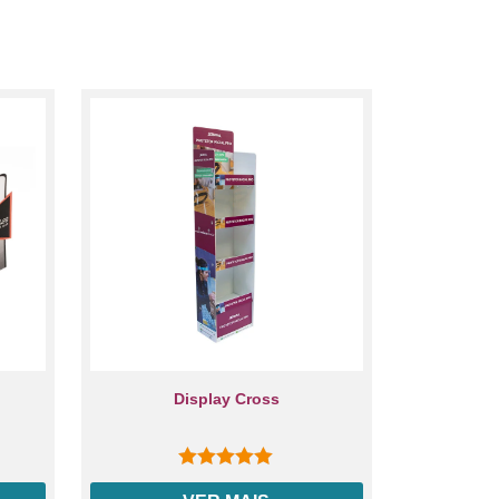
Display Cross
0
out of 5