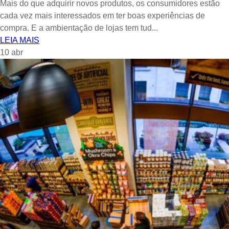
Mais do que adquirir novos produtos, os consumidores estão
cada vez mais interessados em ter boas experiências de
compra. E a ambientação de lojas tem tud...
LEIA MAIS
10
abr