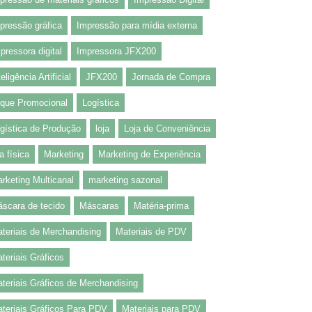
pressão gráfica
Impressão para mídia externa
pressora digital
Impressora JFX200
teligência Artificial
JFX200
Jornada de Compra
que Promocional
Logística
gística de Produção
loja
Loja de Conveniência
ja física
Marketing
Marketing de Experiência
rketing Multicanal
marketing sazonal
scara de tecido
Máscaras
Matéria-prima
teriais de Merchandising
Materiais de PDV
teriais Gráficos
teriais Gráficos de Merchandising
teriais Gráficos Para PDV
Materiais para PDV