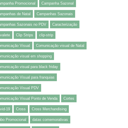
mpanha Promocional
Campanha Sazonal
mpanhas de Natal
Campanhas Sazonais
ampanhas Sazonais no PDV
Caracterização
valete
Clip Strips
clip-strip
municação Visual
Comunicação visual de Natal
municação visual em shopping
municação visual para black friday
municação Visual para franquias
municação Visual PDV
municação Visual Ponto de Venda
Cortes
vid-19
Cross
Cross Merchandising
bo Promocional
datas comemorativas