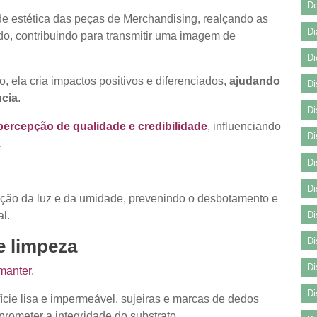
De
de estética das peças de Merchandising, realçando as
Di
o, contribuindo para transmitir uma imagem de
Di
 ela cria impactos positivos e diferenciados,
ajudando
Di
ncia
.
Di
percepção de qualidade e credibilidade
, influenciando
Di
.
Di
Di
ação da luz e da umidade, prevenindo o desbotamento e
al.
Di
Di
e limpeza
Di
 manter
.
Di
cie lisa e impermeável, sujeiras e marcas de dedos
rometer a integridade do substrato.