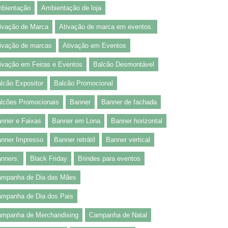
bientação
Ambientação de loja
ivação de Marca
Ativação de marca em eventos.
ivação de marcas
Ativação em Eventos
ivação em Feiras e Eventos
Balcão Desmontável
lcão Expositor
Balcão Promocional
lcões Promocionais
Banner
Banner de fachada
nner e Faixas
Banner em Lona
Banner horizontal
nner Impresso
Banner retrátil
Banner vertical
nners.
Black Friday
Brindes para eventos
mpanha de Dia das Mães
mpanha de Dia dos Pais
mpanha de Merchandising
Campanha de Natal