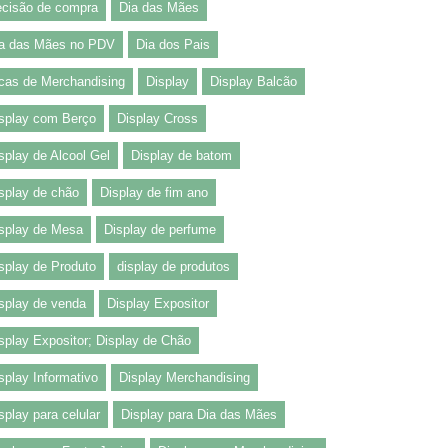
cisão de compra
Dia das Mães
a das Mães no PDV
Dia dos Pais
cas de Merchandising
Display
Display Balcão
splay com Berço
Display Cross
splay de Alcool Gel
Display de batom
splay de chão
Display de fim ano
splay de Mesa
Display de perfume
splay de Produto
display de produtos
splay de venda
Display Expositor
splay Expositor; Display de Chão
splay Informativo
Display Merchandising
splay para celular
Display para Dia das Mães