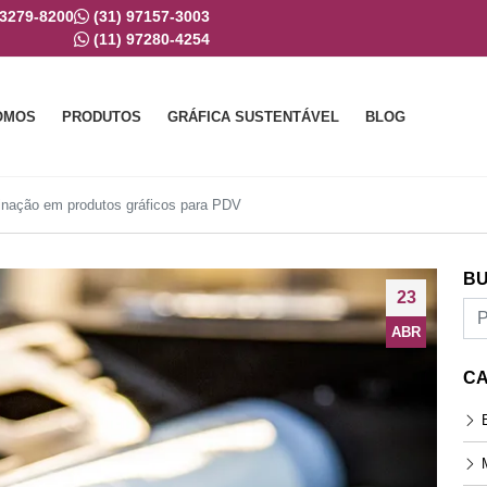
 3279-8200
(31) 97157-3003
(11) 97280-4254
OMOS
PRODUTOS
GRÁFICA SUSTENTÁVEL
BLOG
inação em produtos gráficos para PDV
BU
23
ABR
CA
E
M