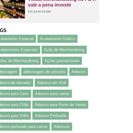
vale a pena investir
8 DE JULHO DE 2026
GS
abamento Especial
Acabamento Gráfico
abamentos Especiais
Ação de Merchandising
ões de Merchandising
Ações promocionais
desivagem
adesivagem de veículos
Adesivo
esivo de elevador
Adesivo em Vinil
esivo para Carro
Adesivo para carros
esivo para Chão
Adesivo para Ponto de Venda
esivo para Vidro
Adesivo Perfurado
esivo perfurado para carros
Adesivos