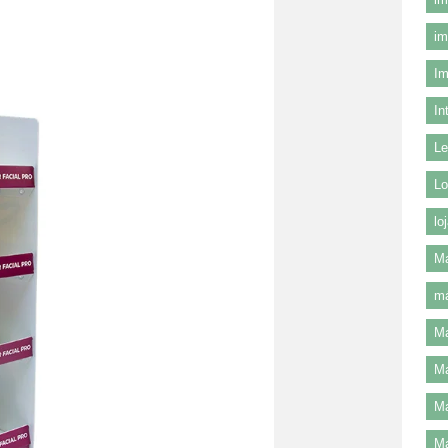
im
Im
In
Le
Lo
lo
Ma
má
Ma
Ma
Ma
Ma