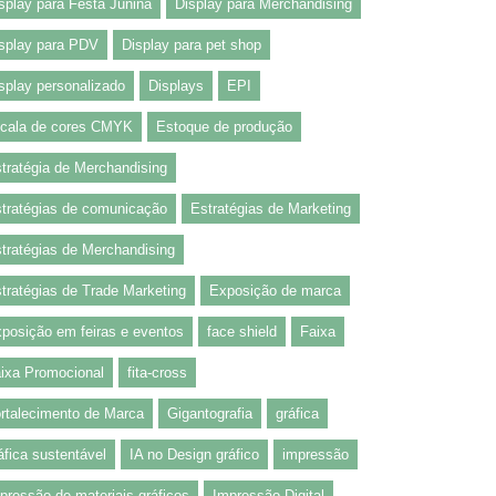
splay para Festa Junina
Display para Merchandising
splay para PDV
Display para pet shop
splay personalizado
Displays
EPI
cala de cores CMYK
Estoque de produção
tratégia de Merchandising
tratégias de comunicação
Estratégias de Marketing
tratégias de Merchandising
tratégias de Trade Marketing
Exposição de marca
posição em feiras e eventos
face shield
Faixa
ixa Promocional
fita-cross
rtalecimento de Marca
Gigantografia
gráfica
áfica sustentável
IA no Design gráfico
impressão
pressão de materiais gráficos
Impressão Digital