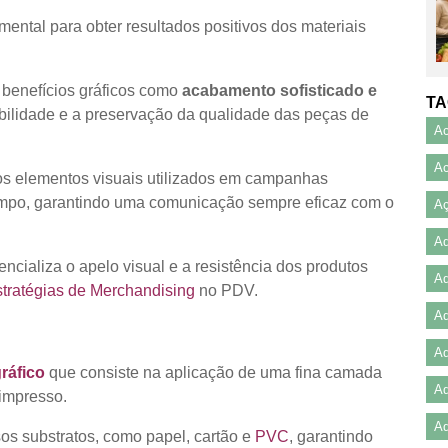
ental para obter resultados positivos dos materiais
 benefícios gráficos como
acabamento sofisticado e
TA
bilidade e a preservação da qualidade das peças de
Ac
Ac
os elementos visuais utilizados em campanhas
mpo, garantindo uma comunicação sempre eficaz com o
Aç
A
cializa o apelo visual e a resistência dos produtos
Ad
stratégias de Merchandising
no PDV.
Ad
Ad
ráfico
que consiste na aplicação de uma fina camada
Ad
 impresso.
Ad
os substratos, como papel, cartão e
PVC
, garantindo