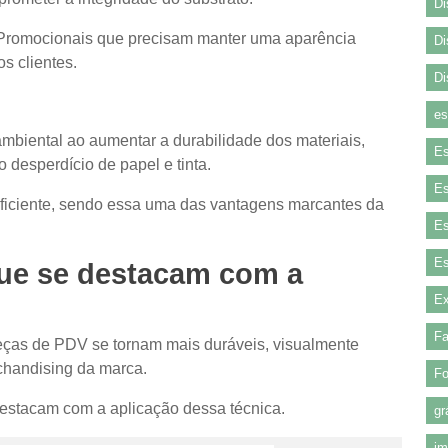
Di
 Promocionais que precisam manter uma aparência
Di
s clientes.
Di
es
ambiental ao aumentar a durabilidade dos materiais,
Es
 desperdício de papel e tinta.
Es
eficiente, sendo essa uma das vantagens marcantes da
Es
Es
que se destacam com a
Ex
Fa
eças de PDV se tornam mais duráveis, visualmente
chandising da marca.
Fo
 destacam com a aplicação dessa técnica.
gr
im