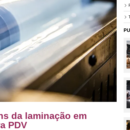
P
T
PU
ns da laminação em
ra PDV