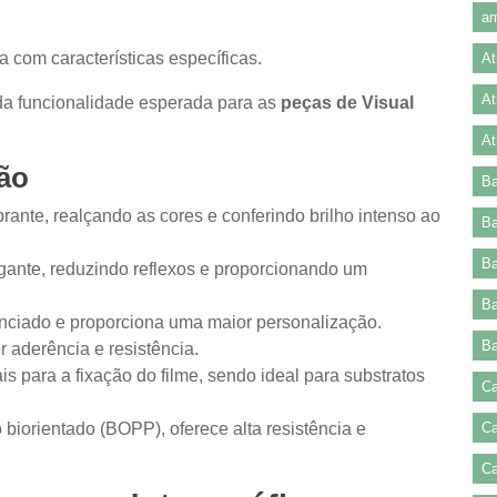
am
a com características específicas.
At
At
 da funcionalidade esperada para as
peças de Visual
At
ção
Ba
nte, realçando as cores e conferindo brilho intenso ao
Ba
Ba
egante, reduzindo reflexos e proporcionando um
Ba
renciado e proporciona uma maior personalização.
Ba
r aderência e resistência.
is para a fixação do filme, sendo ideal para substratos
Ca
 biorientado (BOPP), oferece alta resistência e
Ca
Ca