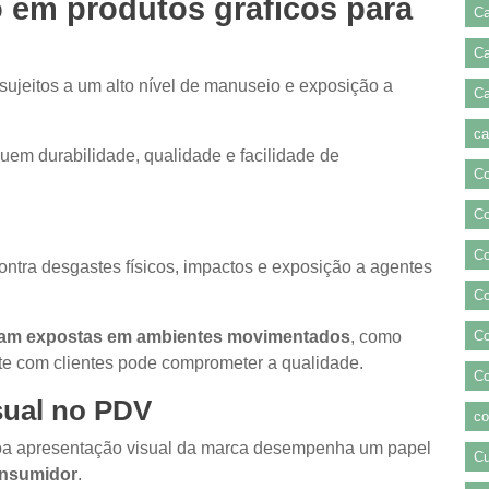
 em produtos gráficos para
Ca
Ca
ujeitos a um alto nível de manuseio e exposição a
C
ca
uem durabilidade, qualidade e facilidade de
Co
Co
Co
ontra desgastes físicos, impactos e exposição a agentes
Co
cam expostas em ambientes movimentados
, como
Co
te com clientes pode comprometer a qualidade.
Co
sual no PDV
co
 boa apresentação visual da marca desempenha um papel
Cu
onsumidor
.